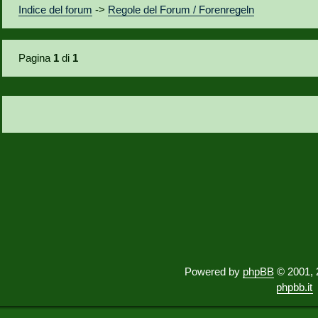
Indice del forum
->
Regole del Forum / Forenregeln
Pagina
1
di
1
Powered by
phpBB
© 2001, 
phpbb.it