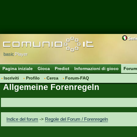
Seri
basic
Player
Pagina iniziale
Gioca
Predict
Informazioni di gioco
Forum
Iscriviti
Profilo
Cerca
Forum-FAQ
Allgemeine Forenregeln
Indice del forum
->
Regole del Forum / Forenregeln