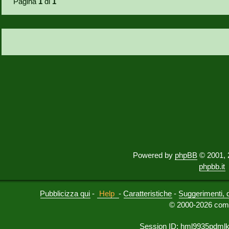
Pagina
1
di
1
Powered by
phpBB
© 2001, 
phpbb.it
Pubblicizza qui
-
Help
-
Caratteristiche
-
Suggerimenti, 
© 2000-2026 comu
Session ID: hml9935pdml