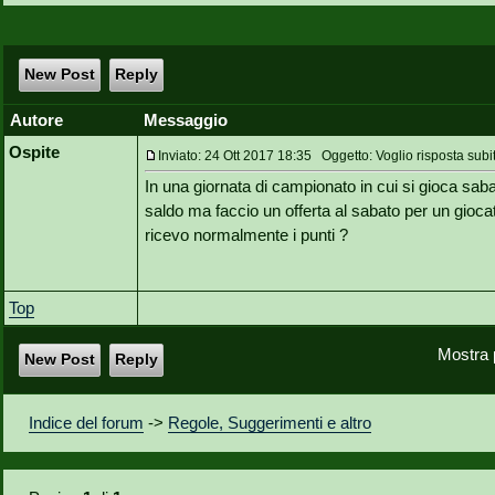
New Post
Reply
Autore
Messaggio
Ospite
Inviato: 24 Ott 2017 18:35 Oggetto: Voglio risposta sub
In una giornata di campionato in cui si gioca sab
saldo ma faccio un offerta al sabato per un gioc
ricevo normalmente i punti ?
Top
Mostra 
New Post
Reply
Indice del forum
->
Regole, Suggerimenti e altro