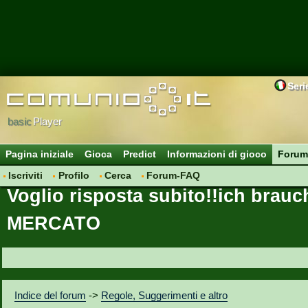
Seri
basic
Player
Pagina iniziale
Gioca
Predict
Informazioni di gioco
Forum
Iscriviti
Profilo
Cerca
Forum-FAQ
Voglio risposta subito!!ich brauc
MERCATO
Indice del forum
->
Regole, Suggerimenti e altro