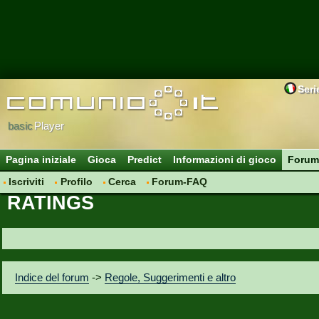
Seri
basic
Player
Pagina iniziale
Gioca
Predict
Informazioni di gioco
Forum
Iscriviti
Profilo
Cerca
Forum-FAQ
RATINGS
Indice del forum
->
Regole, Suggerimenti e altro