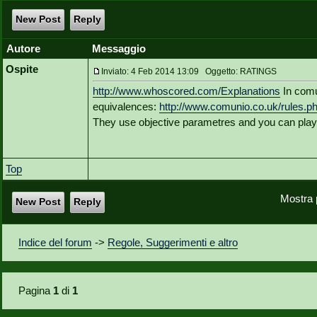
New Post
Reply
Autore
Messaggio
Ospite
Inviato: 4 Feb 2014 13:09 Oggetto: RATINGS
http://www.whoscored.com/Explanations
In comu
equivalences:
http://www.comunio.co.uk/rules.p
They use objective parametres and you can play 
Top
Mostra 
New Post
Reply
Indice del forum
->
Regole, Suggerimenti e altro
Pagina
1
di
1