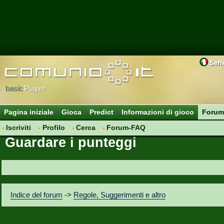
Seri
basic
Player
Pagina iniziale
Gioca
Predict
Informazioni di gioco
Forum
Iscriviti
Profilo
Cerca
Forum-FAQ
Guardare i punteggi
Indice del forum
->
Regole, Suggerimenti e altro