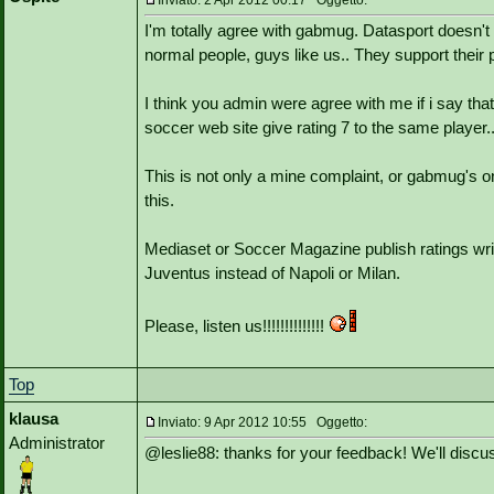
Inviato: 2 Apr 2012 00:17 Oggetto:
I'm totally agree with gabmug. Datasport doesn't u
normal people, guys like us.. They support their p
I think you admin were agree with me if i say that
soccer web site give rating 7 to the same player.
This is not only a mine complaint, or gabmug's o
this.
Mediaset or Soccer Magazine publish ratings writt
Juventus instead of Napoli or Milan.
Please, listen us!!!!!!!!!!!!!!
Top
klausa
Inviato: 9 Apr 2012 10:55 Oggetto:
Administrator
@leslie88: thanks for your feedback! We'll discu