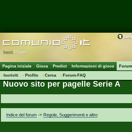
Seri
basic
Player
Pagina iniziale
Gioca
Predict
Informazioni di gioco
Forum
Iscriviti
Profilo
Cerca
Forum-FAQ
Nuovo sito per pagelle Serie A
Indice del forum
->
Regole, Suggerimenti e altro