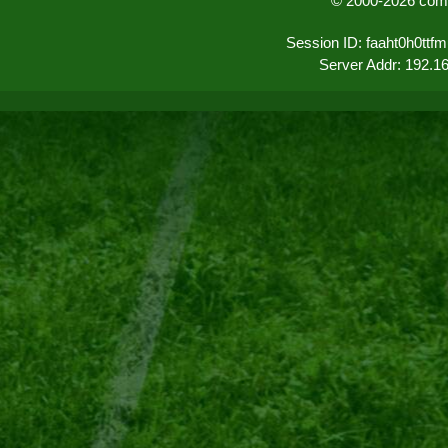
© 2000-2026 comu
Session ID: faaht0h0ttf
Server Addr: 192.1