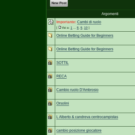
New Post
Argomenti
Importante:
Cambi di ruolo
[
Vai a:
1
...
8
,
9
,
10
]
Online Betting Guide for Beginners
Online Betting Guide for Beginners
SOTTIL
RECA
Cambio ruolo D'Ambrosio
Orsolini
L Alberto & candreva centrocampistas
cambio posizione giocatore