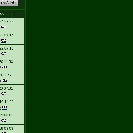
 giÃ letti
essaggio
24 23:22
e
22 07:15
e
22 07:11
e
20 11:53
a
20 11:51
a
20 07:31
e
19 14:23
a
19 08:05
e
19 08:03