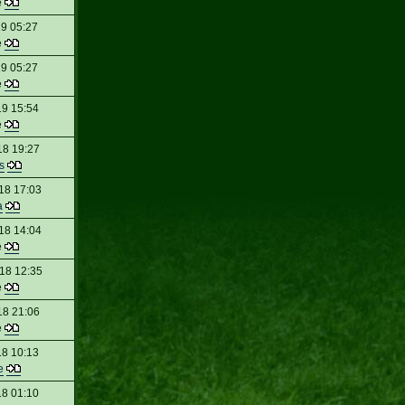
e
9 05:27
e
9 05:27
e
19 15:54
e
18 19:27
s
18 17:03
a
18 14:04
e
18 12:35
e
18 21:06
e
18 10:13
e
18 01:10