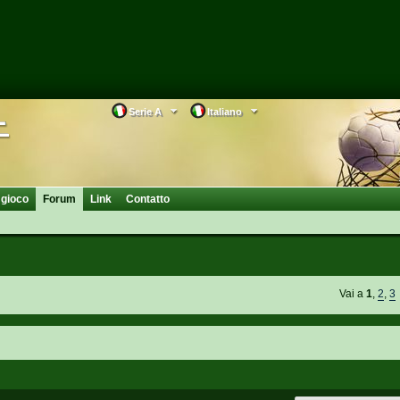
Serie A
Italiano
 gioco
Forum
Link
Contatto
Vai a
1
,
2
,
3