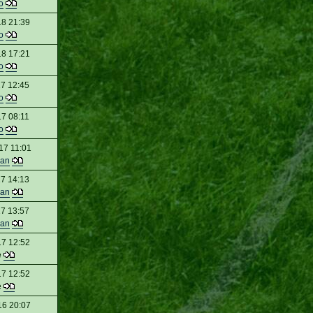
o
18 21:39
o
18 17:21
o
7 12:45
o
7 08:11
o
17 11:01
an
7 14:13
an
7 13:57
an
17 12:52
e
17 12:52
e
16 20:07