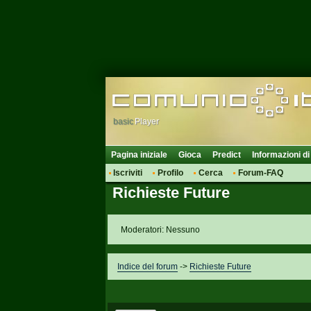
basic
Player
Pagina iniziale
Gioca
Predict
Informazioni di
Iscriviti
Profilo
Cerca
Forum-FAQ
Richieste Future
Moderatori: Nessuno
Indice del forum
->
Richieste Future