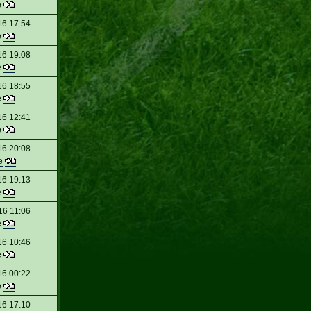
e
16 17:54
e
16 19:08
e
16 18:55
e
16 12:41
e
16 20:08
e
16 19:13
e
16 11:06
e
16 10:46
e
16 00:22
e
16 17:10