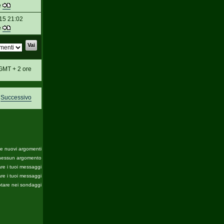
e
15 21:02
e
o GMT + 2 ore
Successivo
re nuovi argomenti
nessun argomento
re i tuoi messaggi
re i tuoi messaggi
tare nei sondaggi