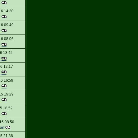
e
16 14:30
e
16 09:49
e
16 08:06
e
6 13:42
e
16 12:17
e
16 16:59
e
15 19:29
e
5 18:52
e
15 08:50
an
5 21:36