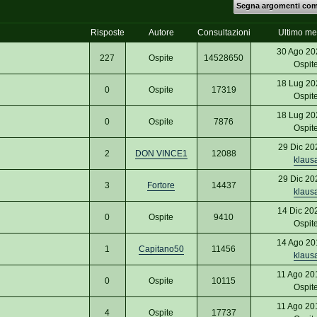
Segna argomenti come
Risposte
Autore
Consultazioni
Ultimo m
30 Ago 20
227
Ospite
14528650
Ospit
18 Lug 20
0
Ospite
17319
Ospit
18 Lug 20
0
Ospite
7876
Ospit
29 Dic 20
2
DON VINCE1
12088
klaus
29 Dic 20
3
Fortore
14437
klaus
14 Dic 20
0
Ospite
9410
Ospit
14 Ago 20
1
Capitano50
11456
klaus
11 Ago 20
0
Ospite
10115
Ospit
11 Ago 20
4
Ospite
17737