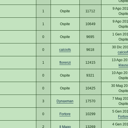
Ospit
9 Ago 201
1
Ospite
11712
Ospit
9 Ago 201
1
Ospite
10649
Ospit
1 Gen 20
0
Ospite
9695
Ospit
30 Dic 20
0
calciofs
9618
calciof
13 Ago 20
1
florenzi
12415
klaus
10 Ago 20
0
Ospite
9321
Ospit
30 Mag 20
0
Ospite
10425
Ospit
7 Mag 20
3
Dynaxman
17570
Ospit
5 Gen 20
0
Fortore
10299
Fortor
4 Gen 20
2
Il Mago
13269