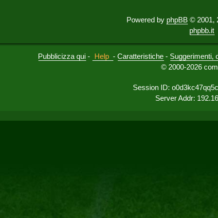
Powered by
phpBB
© 2001, 
phpbb.it
Pubblicizza qui
-
Help
-
Caratteristiche
-
Suggerimenti, 
© 2000-2026 comu
Session ID: o0d3kc47qq5
Server Addr: 192.1