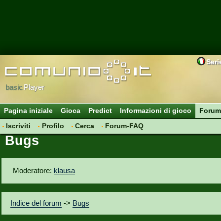
Seri
basic
Player
Pagina iniziale
Gioca
Predict
Informazioni di gioco
Forum
Iscriviti
Profilo
Cerca
Forum-FAQ
Bugs
Moderatore:
klausa
Indice del forum
->
Bugs