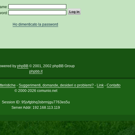
ame:
word:
Ho dimenticato la password
owered by
phpBB
© 2001, 2002 phpBB Group
phpbb.it
teristiche
-
Suggerimenti, domande, desideri o problemi?
-
Link
-
Contatto
© 2000-2026 comunio.net
Session ID: 95jvfgbhq3sbrrnjgu7763es5u
Server Addr: 192.168.113.119