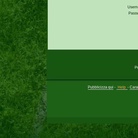
Usern
Pass
P
Pubblicizza qui
-
Help
-
Carat