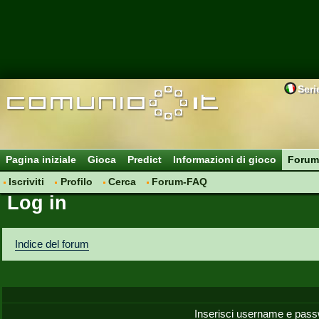
Seri
Pagina iniziale
Gioca
Predict
Informazioni di gioco
Forum
Iscriviti
Profilo
Cerca
Forum-FAQ
Log in
Indice del forum
Inserisci username e pass