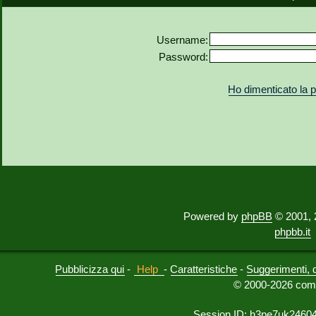
Username:
Password:
Ho dimenticato la
Powered by
phpBB
© 2001, 
phpbb.it
Pubblicizza qui
-
Help
-
Caratteristiche
-
Suggerimenti, 
© 2000-2026 comu
Session ID: h3pe7uk2460