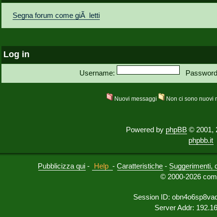
Segna forum come giÃ letti
Log in
Username:
Password
Nuovi messaggi
Non ci sono nuovi
Powered by
phpBB
© 2001, 
phpbb.it
Pubblicizza qui
-
Help
-
Caratteristiche
-
Suggerimenti, 
© 2000-2026 comu
Session ID: obn4o6sp8va
Server Addr: 192.1