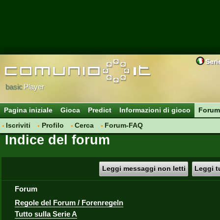
Seri
basic
Player
Pagina iniziale
Gioca
Predict
Informazioni di gioco
Forum
Iscriviti
Profilo
Cerca
Forum-FAQ
Indice del forum
Leggi messaggi non letti
Leggi t
Forum
Regole del Forum / Forenregeln
Tutto sulla Serie A